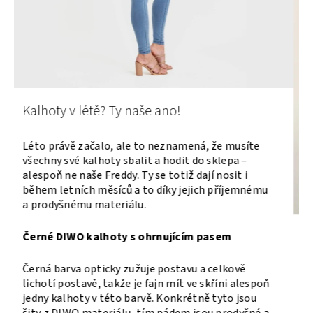
Freddy topy, které stojí za pozornost:
Doplňte svůj šatník!
Freddy se sice specializuje na pohodlné push-up
kalhoty, ale na našem e-shopu toho najdete