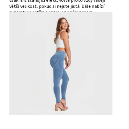
Hnědá letos letí, proto je nejvyšší čas si pořídit si
něco právě v této barvě. Pohodlné body, které má
všité zapínání na cvočky, vám poskytne nejen
stylový
vzhled, ale i komfort. Nejlépe vypadá
s modrými nebo béžovými kalhoty. Dá se skvěle
doplnit krémovými doplňky a docílíte tak
sofistikovaného vzhledu.