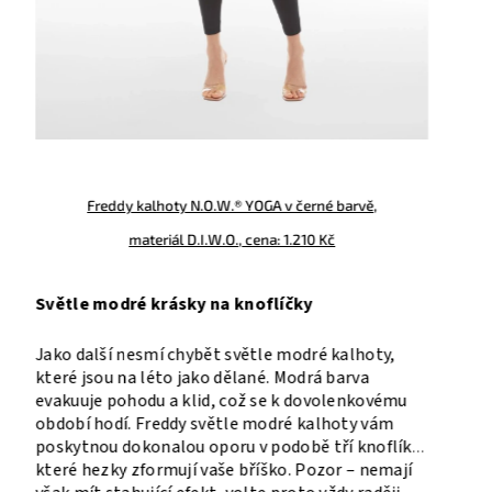
Krátký Freddy TOP s čtvercovým výstřihem z tkaniny s
efektem, cena: 500 Kč
Hnědé body s cvočky