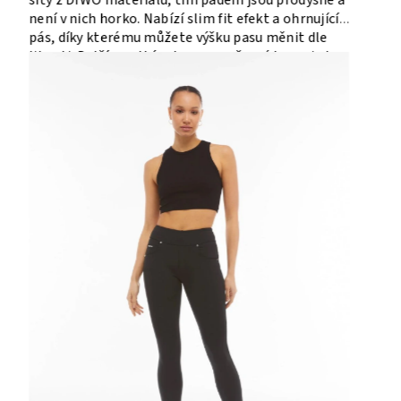
mnohem víc. Proto jsme si pro vás tentokrát
připravili výběr některých našich topů, bundiček a
body.
Čtvercový top s efektem
Černý top se ve vaší skříni nikdy neztratí.
Konkrétně tento je kratší, s elegantním
čtvercovým výstřihem a zajímavým lesklým
efektem. Skvěle se hodí především ke kalhotám
vyšším pasem, doplnit jej můžete o koženou
bundičku, tmavou kabelku a outfit na každý běžný
den máte na světě.