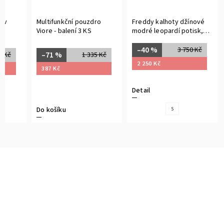
 v
Multifunkční pouzdro
Freddy kalhoty džínové
Viore - balení 3 KS
modré leopardí potisk,
normální pas, skinny střih
–40 %
3 750 Kč
–71 %
0 Kč
1 335 Kč
2 250 Kč
387 Kč
Detail
Do košíku
S