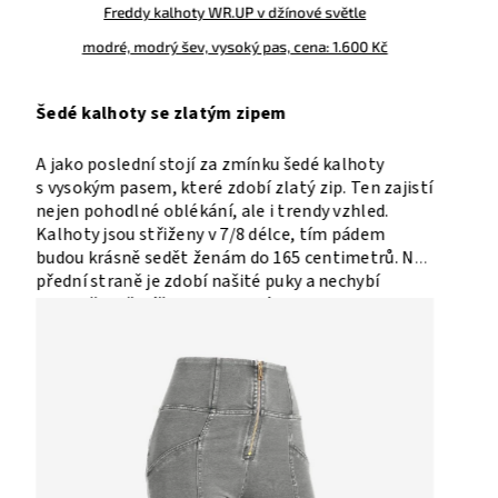
Freddy body ve hnědé barvě, D.I.W.O. materiál,
zapínaní na cvočky, cena: 300 Kč
Motorkářská koženka na zip
Koženkové bundy snad nikdy nevyjdou z módy.
Jsou jistým symbolem stylu a krásně doplní