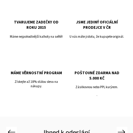
TVARUJEME ZADEČKY OD
JSME JEDINÝ OFICIÁLNÍ
ROKU 2015
PRODEJCE V ČR
Máme nejpohodlnější kalhoty na světě!
U nás máte jistotu, že kupujete originál.
MÁME VĚRNOSTNÍ PROGRAM
POŠTOVNÉ ZDARMA NAD
5.000 KČ
Získejte až 18% stálou slevu na
nákupy.
Zásilkovnou nebo PPL kurýrem.
.
Ihned k odeslání
Previous
Next