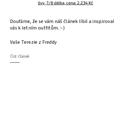
Dámská Freddy motorkářská bunda z umělé
kůže s metalickým efektem, cena: 1.300 Kč
Světle džínové body s dlouhým rukávem
A jako poslední kousek vám ukážeme naše body
s dlouhým rukávem v džínově modré barvě. Dlouhý
rukáv je ideální na chladnější dny nebo večery,
nemusíte řešit žádný přehoz nebo bundičku.