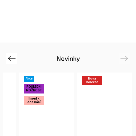
Novinky
Previous
Next
Akce
Nová
kolekce
POSLEDNÍ
MOŽNOST
Ihned k
odeslání