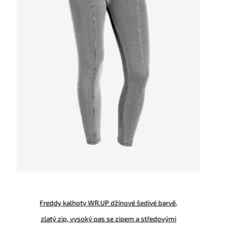
víceméně jakýkoliv outfit. Naše Freddy koženka je
vytvořená z umělé kůže a nabízí metalický efekt.
Tím pádem není tam těžká a hodí se na běžné
nošení.