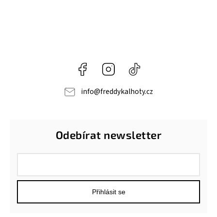
Facebook
Instagram
@freddypantroomcz
info
@
freddykalhoty.cz
Odebírat newsletter
Přihlásit se