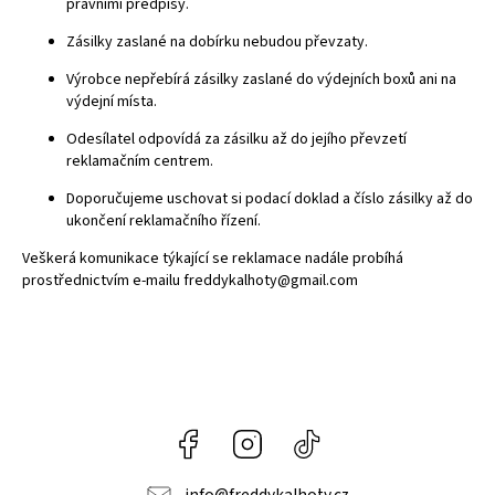
právními předpisy.
Zásilky zaslané na dobírku nebudou převzaty.
Výrobce nepřebírá zásilky zaslané do výdejních boxů ani na
výdejní místa.
Odesílatel odpovídá za zásilku až do jejího převzetí
reklamačním centrem.
Doporučujeme uschovat si podací doklad a číslo zásilky až do
ukončení reklamačního řízení.
Veškerá komunikace týkající se reklamace nadále probíhá
prostřednictvím e-mailu
freddykalhoty@gmail.com
Facebook
Instagram
@freddypantroomcz
info
@
freddykalhoty.cz