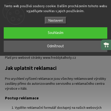
Tento web používá soubory cookie. Dalším procházením tohoto webu
CZK
vyjadřujete souhlas s jejich používáním.
Domů
/
Reklamace
Nastavení
Reklamace
Souhlasím
Odmítnout
Platí pro webové stránky
www.freddykalhoty.cz
Jak uplatnit reklamaci
Pro urychlení vyřízení reklamace jsou všechny reklamované výrobky
zasílány přímo do autorizovaného servisního a reklamačního centra
výrobce v Itálii.
Postup reklamace
Vyplňte reklamační formulář dostupný na našich webových