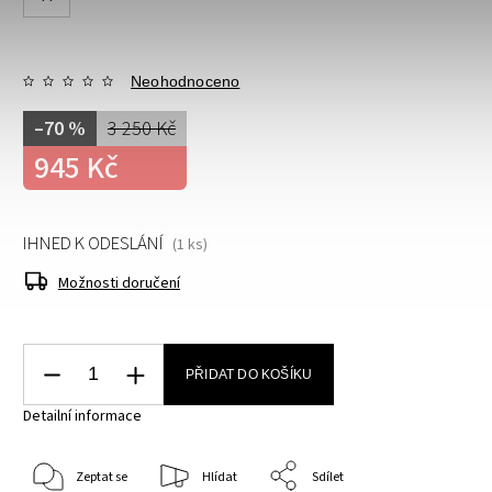
Neohodnoceno
–70 %
3 250 Kč
945 Kč
IHNED K ODESLÁNÍ
(1 ks)
Možnosti doručení
PŘIDAT DO KOŠÍKU
Detailní informace
Zeptat se
Hlídat
Sdílet