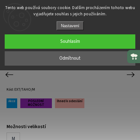
Tento web používá soubory cookie. Dalším procházením tohoto webu
vyjadřujete souhlas s jejich používáním.
Domů
/
VÝPRODEJ KOLEKCE
/
Nastavení
NOVÉ jednodílné plavky BeachRiot ve velikosti M
Souhlasím
NOVÉ jednodílné plavky BeachRiot
ve velikosti M
Odmítnout
Previous
Next
Kód:
EXT/TAHO/M
Akce
POSLEDNÍ
Ihned k odeslání
MOŽNOST
Možnosti velikostí
M