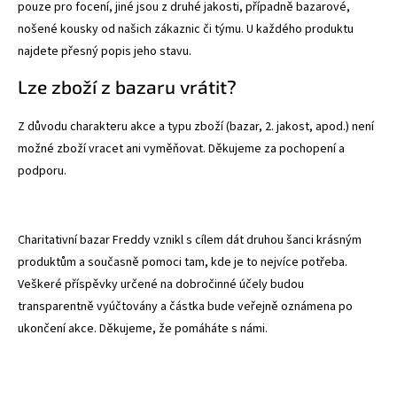
pouze pro focení, jiné jsou z druhé jakosti, případně bazarové,
nošené kousky od našich zákaznic či týmu. U každého produktu
najdete přesný popis jeho stavu.
Lze zboží z bazaru vrátit?
Z důvodu charakteru akce a typu zboží (bazar, 2. jakost, apod.) není
možné zboží vracet ani vyměňovat. Děkujeme za pochopení a
podporu.
Charitativní bazar Freddy vznikl s cílem dát druhou šanci krásným
produktům a současně pomoci tam, kde je to nejvíce potřeba.
Veškeré příspěvky určené na dobročinné účely budou
transparentně vyúčtovány a částka bude veřejně oznámena po
ukončení akce. Děkujeme, že pomáháte s námi.