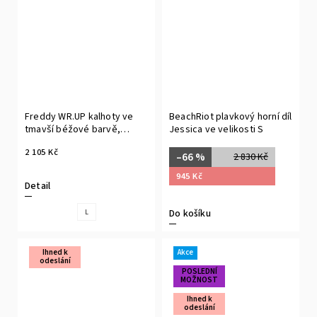
Freddy WR.UP kalhoty ve
BeachRiot plavkový horní díl
tmavší béžové barvě,
Jessica ve velikosti S
organická bavlna, normální
2 105 Kč
pas, 7/8 délka nohavic,
–66 %
2 830 Kč
skinny střih
945 Kč
Detail
Do košíku
L
Ihned k
Akce
odeslání
POSLEDNÍ
MOŽNOST
Ihned k
odeslání