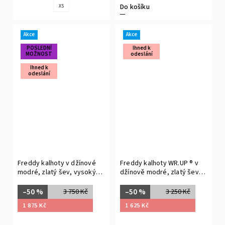
Do košíku
XS
Akce
Akce
POSLEDNÍ
Ihned k
MOŽNOST
odeslání
Ihned k
odeslání
Freddy kalhoty v džínové
Freddy kalhoty WR.UP ® v
modré, zlatý šev, vysoký
džínově modré, zlatý šev,
pas, skinny střih, denim
normální pas, superskinny
žerzej
střih, denim žerzej
–50 %
–50 %
3 750 Kč
3 250 Kč
1 875 Kč
1 625 Kč