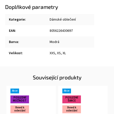
Doplňkové parametry
Kategorie
:
Dámské oblečení
EAN
:
8056226430697
Barva
:
Modrá
Velikost
:
XXS, XS, XL
Související produkty
Akce
Akce
POSLEDNÍ
POSLEDNÍ
MOŽNOST
ŠANCE
Ihned k
Ihned k
odeslání
odeslání