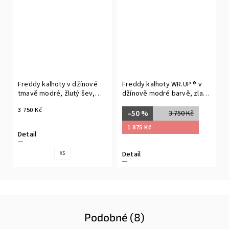
Freddy kalhoty v džínové
Freddy kalhoty WR.UP ® v
tmavě modré, žlutý šev,
džínově modré barvě, zlaté
vysoký pas, skinny střih
švy, vysoký pas, super
3 750 Kč
skinny střih, 7/8 délka,
–50 %
3 750 Kč
denim žerzej
1 875 Kč
Detail
Detail
XS
Podobné (8)