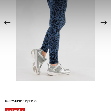
Previous
Next
Kód:
WRUP1RS119/J0B-/S
Nová kolekce