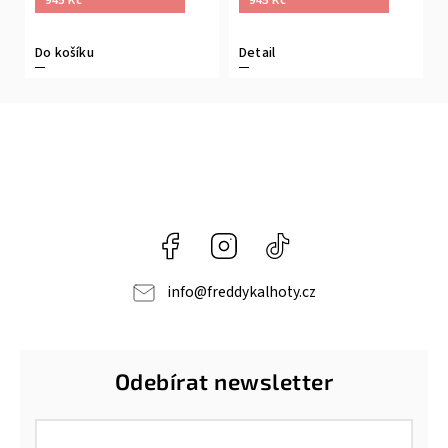
Do košíku
Detail
Facebook
Instagram
@freddypantroomcz
info
@
freddykalhoty.cz
Odebírat newsletter