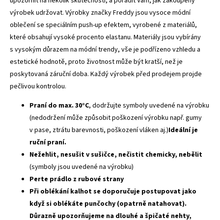
upozornit na několik skutečností, a poradit Vám, jak zakoupený
výrobek udržovat. Výrobky značky Freddy jsou vysoce módní
oblečení se speciálním push-up efektem, vyrobené z materiálů,
které obsahují vysoké procento elastanu. Materiály jsou vybírány
s vysokým důrazem na módní trendy, vše je podřízeno vzhledu a
estetické hodnotě, proto životnost může být kratší, než je
poskytovaná záruční doba. Každý výrobek před prodejem projde
pečlivou kontrolou.
Praní do max. 30°C
, dodržujte symboly uvedené na výrobku
(nedodržení může způsobit poškození výrobku např. gumy
v pase, ztrátu barevnosti, poškození vláken aj.)
Ideální je
ruční praní.
Nežehlit, nesušit v sušičce, nečistit chemicky, nebělit
(symboly jsou uvedené na výrobku)
Perte prádlo z rubové strany
Při oblékání kalhot se doporučuje postupovat jako
když si oblékáte punčochy (opatrně natahovat).
Důrazně upozorňujeme na dlouhé a špičaté nehty,