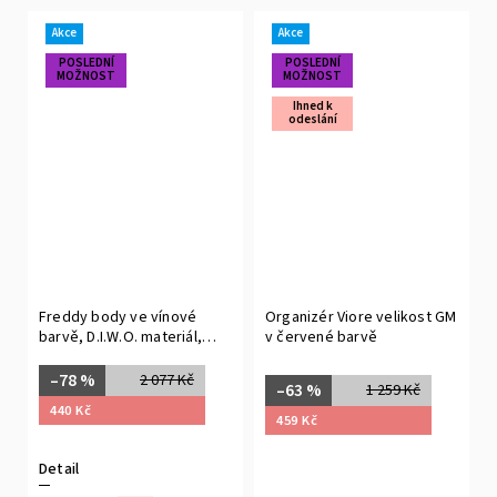
Akce
Akce
POSLEDNÍ
POSLEDNÍ
MOŽNOST
MOŽNOST
Ihned k
odeslání
Freddy body ve vínové
Organizér Viore velikost GM
barvě, D.I.W.O. materiál,
v červené barvě
zapínaní na cvočky
–78 %
2 077 Kč
–63 %
1 259 Kč
440 Kč
459 Kč
Detail