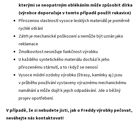
kterými se neopatrným oblékáním může způsobit dírka
(výrobce doporučuje v tomto případě použít rukavice)
Přirozenou vlastností vysoce lesklých materiálů je poměrně
rychlé otírání
Zátrh je mechanické poškození a nemůže být uznán jako
reklamace
Žmolkovitost nesnižuje funkčnost výrobku
U každého syntetického materiálu dochází k jeho
přirozenému stárnutí, a to i když se nenosí
Vysoce módní ozdoby výrobku (štrasy, kamínky aj.) jsou
v průběhu používání vystaveny výraznému mechanickému
namáhání a může dojít k jejich odpadávání. Jde o běžný
projev opotřebení.
V případě, že si nebudete jisti, jak o Freddy výrobky pečovat,
neváhejte nás kontaktovat!