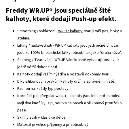
Freddy WR.UP® jsou speciálně šité
kalhoty, které dodají Push-up efekt.
Smoothing / vyhlazení -
WR.UP kalhoty
tvarují Váš pas, boky a
stehna.
Lifting / nadzvednutí -
WR.UP kalhoty
jsou jedinečné tím, že
jsou ze 100% bi-elastické látky, působí tak jako "druhá kůže".
Shaping / Tvarování - WR.UP Vám krásně vytvarují postavu k
ještě větší dokonalosti.
Kalhoty dodají Vaším hýždím a postavě dokonalý tvar.
Díky silikonovým prvkům kalhoty drží na správném místě.
Padnou na každý typ postavy.
Normální pas (Regular waist) - kalhoty jsou lehce přes boky.
Mají dva knoflíky, zip, poutka na pásek a silikonový proužek v
pase.
Skinny střih v klasické délce.
Materiál je velice příjemný a přizpůsobivý.