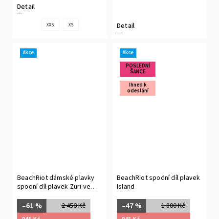
Detail
Detail
XXS
XS
Akce
Akce
POSLEDNÍ
ŠANCE
Ihned k
odeslání
BeachRiot dámské plavky
BeachRiot spodní díl plavek
spodní díl plavek Zuri ve
Island
velikosti M
–61 %
–47 %
2 450 Kč
1 800 Kč
945 Kč
945 Kč