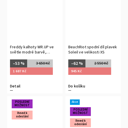
Freddy kalhoty WR.UP ve
BeachRiot spodní díl plavek
světle modré barvě,
Soleil ve velikosti XS
vysoký pas, super skinny
střih, 3/4 délka
–53 %
–62 %
3 650 Kč
2 550 Kč
1 687 Kč
945 Kč
Detail
Do košíku
POSLEDNÍ
Akce
MOŽNOST
POSLEDNÍ
Ihned k
MOŽNOST
odeslání
Ihned k
odeslání