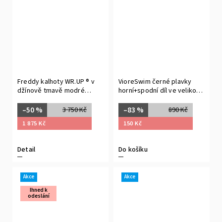
Freddy kalhoty WR.UP ® v
VioreSwim černé plavky
džínově tmavě modré
horní+spodní díl ve velikosti
barvě, modré švy, vysoký
S
pas, superskinny střih, 7/8
–50 %
–83 %
3 750 Kč
890 Kč
délka, denim žerzej
1 875 Kč
150 Kč
Detail
Do košíku
Akce
Akce
Ihned k
odeslání