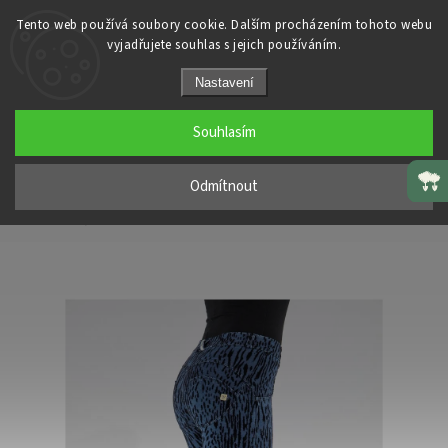
Tento web používá soubory cookie. Dalším procházením tohoto webu
vyjadřujete souhlas s jejich používáním.
Domů
/
Dámské oblečení
/
Nastavení
Freddy kalhoty džínové modré leopardí potisk, normální pas, skinny střih
Souhlasím
Freddy kalhoty džínové modré
leopardí potisk, normální pas,
Odmítnout
skinny střih